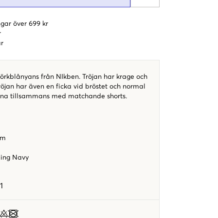
gar över 699 kr
r
r
mörkblånyans från NIkben. Tröjan har krage och
röjan har även en ficka vid bröstet och normal
ärna tillsammans med matchande shorts.
rm
ling Navy
1