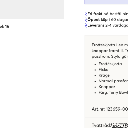
Fri frakt
på beställnin
Öppet köp
i 60 daga
Leverans
2-4 vardaga
lek
16
Frottéskjorta i en 
knappar framtill. T
passfrom. Styla g
Frottéskjorta
Ficka
Krage
Normal passfo
Knappar
Färg: Terry Bow
Art.nr
:
123659-00
Tvättråd
: