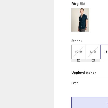
Färg
:
Blå
Storlek
10 år
12 år
14
Upplevd storlek
Liten