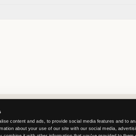
Market switcher
s
ise content and ads, to provide social media features and to an
rmation about your use of our site with our social media, advertis
 combine it with other information that you’ve provided to them o