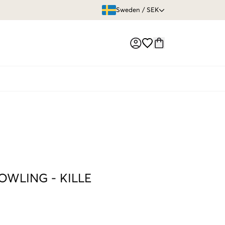
ÖPPET KÖP
Sweden
/
SEK
Market switch
BOWLING
-
KILLE