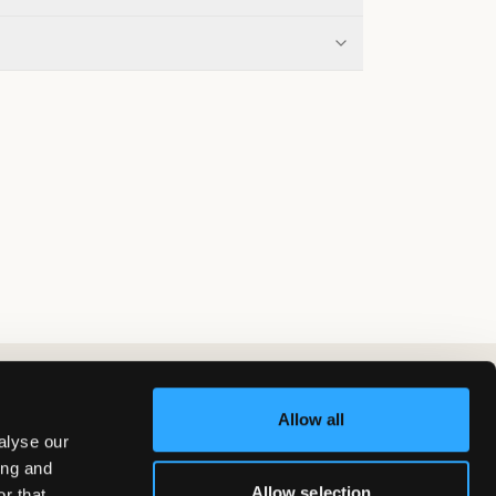
Allow all
alyse our
ing and
Allow selection
r that