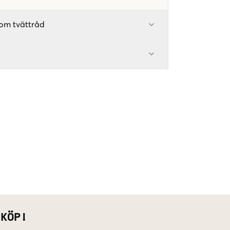
om tvättråd
 KÖP!