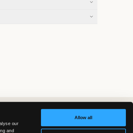
Allow all
alyse our
ing and