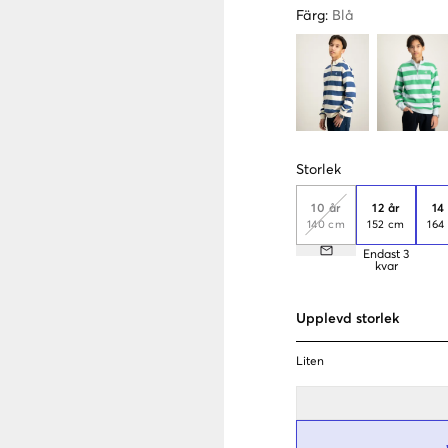
Färg
:
Blå
Storlek
10 år
12 år
14
140 cm
152 cm
164
Endast
3
kvar
Upplevd storlek
Liten