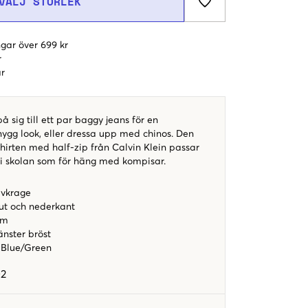
VÄLJ STORLEK
gar över 699 kr
r
r
å sig till ett par baggy jeans för en
gg look, eller dressa upp med chinos. Den
hirten med half-zip från Calvin Klein passar
g i skolan som för häng med kompisar.
lvkrage
ut och nederkant
rm
änster bröst
 Blue/Green
02