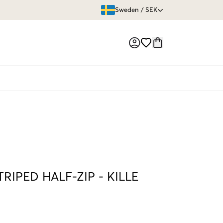
ÖPPET KÖP
Sweden
/
SEK
Market switch
TRIPED HALF-ZIP
-
KILLE