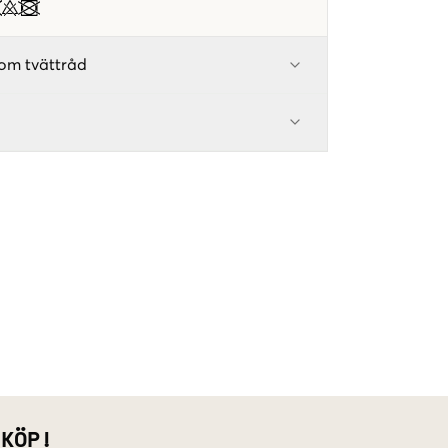
om tvättråd
 KÖP!