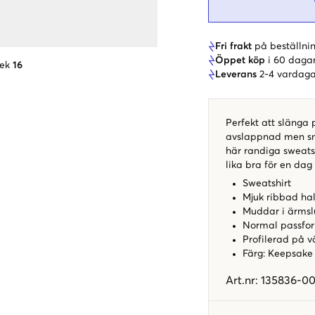
Fri frakt
på beställnin
Öppet köp
i 60 daga
lek
16
Leverans
2-4 vardaga
Perfekt att slänga p
avslappnad men sny
här randiga sweats
lika bra för en da
Sweatshirt
Mjuk ribbad ha
Muddar i ärmsl
Normal passfo
Profilerad på v
Färg: Keepsake
Art.nr
:
135836-0