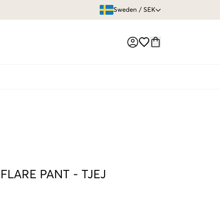
ÖPPET KÖP
Sweden
/
SEK
Market switch
 FLARE PANT
-
TJEJ