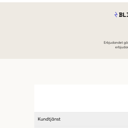
BL
Erbjudandet gäl
erbjuda
Kundtjänst