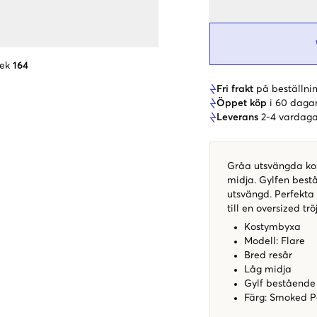
lek
164
Fri frakt
på beställnin
Öppet köp
i 60 daga
Leverans
2-4 vardaga
Gråa utsvängda kos
midja. Gylfen best
utsvängd. Perfekta
till en oversized tr
Kostymbyxa
Modell: Flare
Bred resår
Låg midja
Gylf bestående
Färg: Smoked P