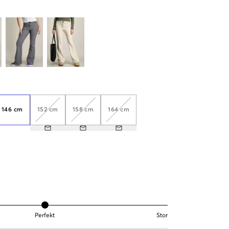
146 cm
152 cm
158 cm
164 cm
Perfekt
Stor