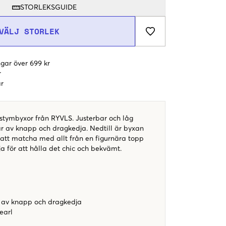
STORLEKSGUIDE
VÄLJ STORLEK
gar över 699 kr
r
r
tymbyxor från RYVLS. Justerbar och låg
år av knapp och dragkedja. Nedtill är byxan
 att matcha med allt från en figurnära topp
öja för att hålla det chic och bekvämt.
 av knapp och dragkedja
earl