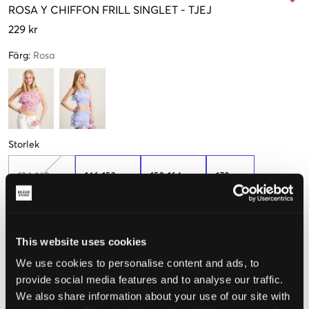
ROSA
Y CHIFFON FRILL SINGLET
-
TJEJ
229 kr
Färg
:
Rosa
Storlek
134-140 cm
146-152 cm
158-164 cm
170 cm
Få kvar
Endast
3
kvar
This website uses cookies
Upplevd storlek
We use cookies to personalise content and ads, to
Liten
Perfekt
Stor
provide social media features and to analyse our traffic.
We also share information about your use of our site with
STORLEKSGUIDE