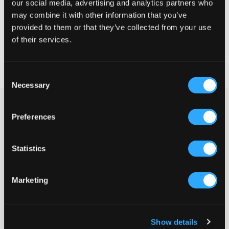
our social media, advertising and analytics partners who
may combine it with other information that you’ve
VÄLJ STORLEK
provided to them or that they’ve collected from your use
of their services.
Fri frakt
på beställningar över 699 kr
Öppet köp
i 60 dagar
Consent
Leverans
2-4 vardagar
Necessary
Selection
Rosa mönstrad topp i en lätt och skir kvalitet. Toppen har
smala, reglerbara axelband och en bred smockad nederkant
Preferences
som ger en figurnära passform i midjan. Den pryds av en
dekorativ volang över bysten och har ett romantiskt paisley-
inspirerat mönster över hela plagget.
Statistics
Topp
Smockad midja
Marketing
Reglerbara axelband
Volangdetalj
Paisley-mönster
Lev. färg/färgkod
:
Pink paisley
Show details