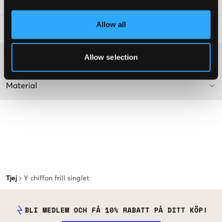
Art.nr
:
160203-001
Allow all
Tvättråd
:
Allow selection
Mer information om tvättråd
Material
Tjej
Y chiffon frill singlet
BLI MEDLEM OCH FÅ 10% RABATT PÅ DITT KÖP!