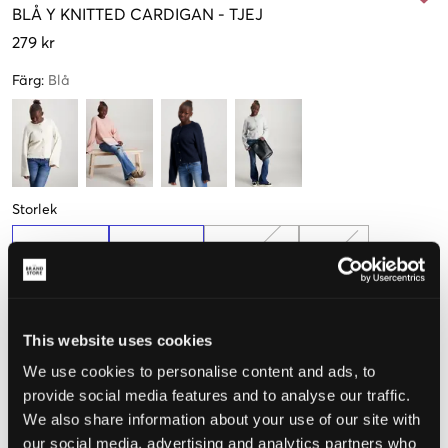
BLÅ
Y KNITTED CARDIGAN
-
TJEJ
279 kr
Färg
:
Blå
Storlek
134-140 cm
146-152 cm
158-164 cm
170 cm
Endast
3
kvar
This website uses cookies
Upplevd storlek
We use cookies to personalise content and ads, to
provide social media features and to analyse our traffic.
Liten
Perfekt
Stor
We also share information about your use of our site with
our social media, advertising and analytics partners who
STORLEKSGUIDE