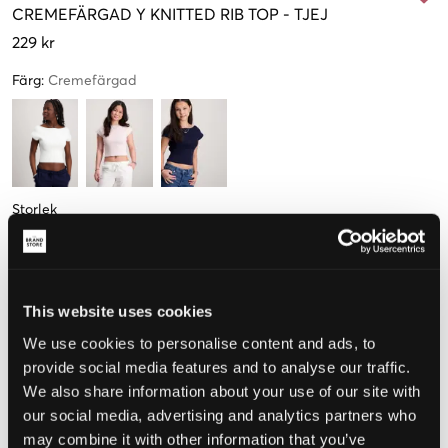
CREMEFÄRGAD
Y KNITTED RIB TOP
-
TJEJ
229 kr
Färg
:
Cremefärgad
Storlek
134-140 cm
146-152 cm
158-164 cm
170 cm
This website uses cookies
We use cookies to personalise content and ads, to
Upplevd storlek
provide social media features and to analyse our traffic.
Liten
Perfekt
Stor
We also share information about your use of our site with
our social media, advertising and analytics partners who
STORLEKSGUIDE
may combine it with other information that you’ve