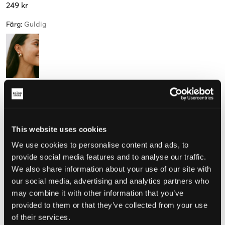
249 kr
Färg
:
Guldig
Storlek
One size
This website uses cookies
Endast
3
kvar
We use cookies to personalise content and ads, to
provide social media features and to analyse our traffic.
Upplevd storlek
We also share information about your use of our site with
our social media, advertising and analytics partners who
Liten
Perfekt
Stor
may combine it with other information that you’ve
provided to them or that they’ve collected from your use
of their services.