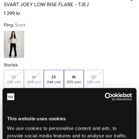
SVART
JOEY LOW RISE FLARE
-
TJEJ
1 299 kr
Färg
:
Svart
Storlek
23
24
25
26
27
(152 cm)
(158 cm)
(164 cm)
(170 cm)
(176 cm)
Endast
1
Endast
1
kvar
kvar
Dessa jeans är långa
This website uses cookies
Upplevd storlek
We use cookies to personalise content and ads, to
Liten
Perfekt
Stor
provide social media features and to analyse our traffic.