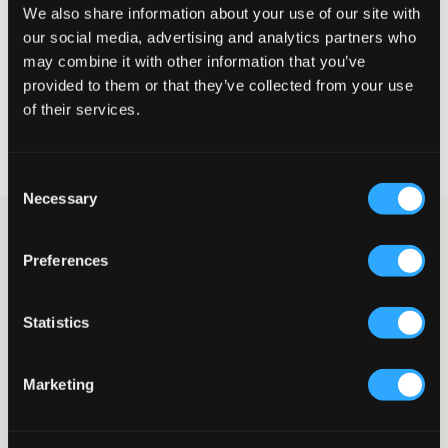
We also share information about your use of our site with
STORLEKSGUIDE
our social media, advertising and analytics partners who
may combine it with other information that you’ve
VÄLJ STORLEK
provided to them or that they’ve collected from your use
of their services.
Fri frakt
på beställningar över 699 kr
Öppet köp
i 60 dagar
Leverans
2-4 vardagar
Consent
Necessary
Selection
Femficksjeans från det populära märket True Religion. Midjan är
mycket låg och gylfen består av knapp och en kort dragkedja.
Preferences
Bakfickorna har brodyr, lock och knapp. Passformen är flare
vilket är den mest populära jeansmodellen just nu.
Jeans
Statistics
Gylf bestående av knapp och dragkedja
Femficksmodell
Bakfickor med lock och knapp
Marketing
Brodyr
Låg midja
Passform: Flare