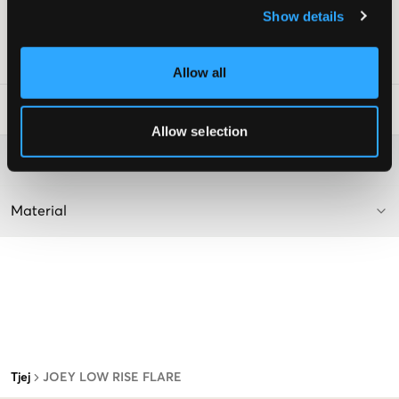
Färg: 2SB Body Rinse Black
Show details
Lev. färg/färgkod
:
BLACK BODY RINSE
Art.nr
:
124574-001
Allow all
Tvättråd
:
Allow selection
Mer information om tvättråd
Material
Tjej
JOEY LOW RISE FLARE