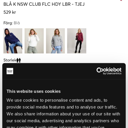
BLÅ
K NSW CLUB FLC HDY LBR
-
TJEJ
529 kr
Färg
:
Blå
Storlek
Clone modal
S
M
L
XL
128-137cm
137-147cm
147-158cm
158-170cm
This website uses cookies
Upplevd storlek
We use cookies to personalise content and ads, to
provide social media features and to analyse our traffic.
Liten
Perfekt
Stor
We also share information about your use of our site with
STORLEKSGUIDE
our social media, advertising and analytics partners who
may combine it with other information that you’ve