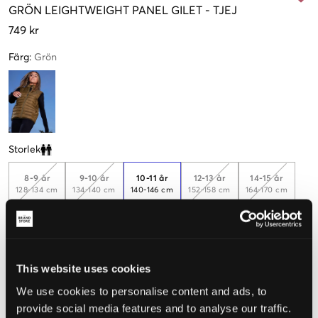
GRÖN
LEIGHTWEIGHT PANEL GILET
-
TJEJ
749 kr
Färg
:
Grön
Storlek
Clone modal
8-9 år
9-10 år
10-11 år
12-13 år
14-15 år
128-134 cm
134-140 cm
140-146 cm
152-158 cm
164-170 cm
15-16 år
170-176 cm
This website uses cookies
We use cookies to personalise content and ads, to
Upplevd storlek
provide social media features and to analyse our traffic.