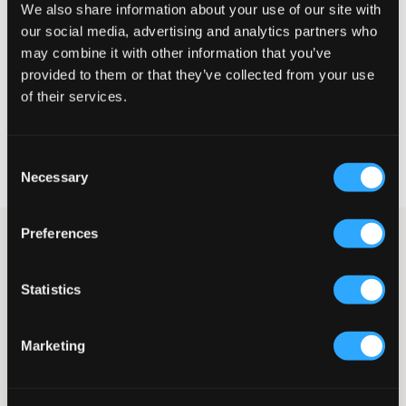
We also share information about your use of our site with
Liten
Perfekt
Stor
our social media, advertising and analytics partners who
STORLEKSGUIDE
may combine it with other information that you’ve
provided to them or that they’ve collected from your use
VÄLJ STORLEK
of their services.
Fri frakt
på beställningar över 699 kr
Consent
Öppet köp
i 60 dagar
Necessary
Selection
Leverans
2-4 vardagar
Preferences
Väst från Lyle & Scott i en olivgrön nyans. Västen är lätt
vadderad (med polyester) och har två sidofickor och två
innerfickor. Märkets logga sitter på en patch och den är
Statistics
placerad på bröstet. Bär denna som den är eller under en jacka
under årets kallare månader.
Väst
Marketing
Dragkedj
Patch
Sidofickor