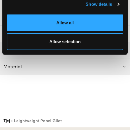
Innefickor
Show details
Färg: Dark Olive
Art.nr
:
127606-003
Allow all
Tvättråd
:
Allow selection
Mer information om tvättråd
Material
Tjej
Leightweight Panel Gilet