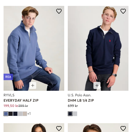
REA
RYVLS
U.S. Polo Assn.
EVERYDAY HALF ZIP
DHM LB 1/4 ZIP
199,50 kr
399 kr
699 kr
+
1