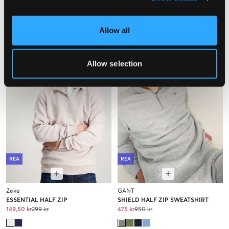
149,50 kr
299 kr
349,50 kr
699 kr
Allow all
Allow selection
REA
REA
Zeke
GANT
ESSENTIAL HALF ZIP
SHIELD HALF ZIP SWEATSHIRT
149,50 kr
299 kr
475 kr
950 kr