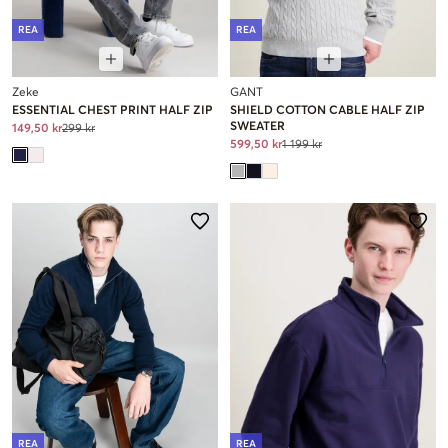
REA
REA
Zeke
GANT
ESSENTIAL CHEST PRINT HALF ZIP
SHIELD COTTON CABLE HALF ZIP
SWEATER
149,50 kr
299 kr
599,50 kr
1 199 kr
REA
REA