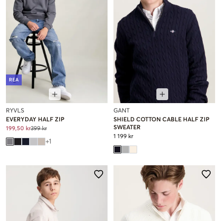
REA
RYVLS
GANT
EVERYDAY HALF ZIP
SHIELD COTTON CABLE HALF ZIP
SWEATER
199,50 kr
399 kr
1 199 kr
+
1