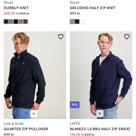
Grunt
Grunt
DURBUY KNIT
GRLUDVIG HALF ZIP KNIT
249,50 kr
499 kr
499 kr
REA
Lyle & Scott
LMTD
QUARTER ZIP PULLOVER
NLNNIZU LS BRU HALF ZIP SWEAT
699 kr
174,50 kr
349 kr