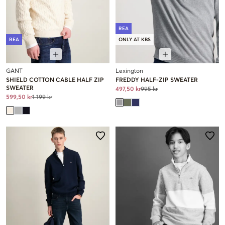
REA
REA
ONLY AT KBS
GANT
Lexington
SHIELD COTTON CABLE HALF ZIP
FREDDY HALF-ZIP SWEATER
SWEATER
497,50 kr
995 kr
599,50 kr
1 199 kr