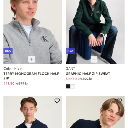
REA
REA
Calvin Klein
GANT
TERRY MONOGRAM FLOCK HALF
GRAPHIC HALF ZIP SWEAT
ZIP
599,50 kr
1 199 kr
449,50 kr
899 kr