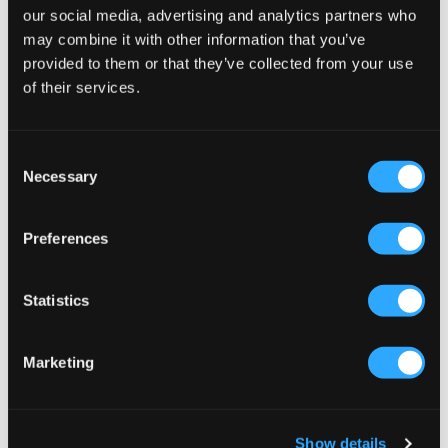
our social media, advertising and analytics partners who
Columbia
Jack & Jones
may combine it with other information that you’ve
HELVETIA™ II HALF SNAP FLEECE
JJEBRADLEY SWEAT HALF ZIP
provided to them or that they’ve collected from your use
549 kr
349 kr
of their services.
Consent
Necessary
Selection
Preferences
Statistics
Marketing
REA
REA
Zeke
U.S. Polo Assn.
Show details
ESSENTIAL LOGO TAG HALF ZIP
DHM LB 1/4 ZIP