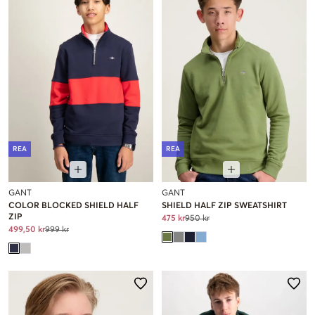
REA
REA
GANT
GANT
COLOR BLOCKED SHIELD HALF
SHIELD HALF ZIP SWEATSHIRT
ZIP
475 kr
950 kr
499,50 kr
999 kr