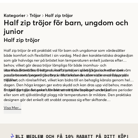
Kategorier
Tröjor
Half zip tröjor
Half zip tröjor för barn, ungdom och
junior
Half zip tröjor
Half zip tröjor är ett praktiskt val för barn och ungdomar som värdesätter
både komfort och flexibilitet i sin vardag. Med den karakteristiska dragkedjan
som går halvvägs ner på bröstet kan temperaturen enkelt justeras efter
behov, vilket gör dessa tröjor lämpliga för både inomhus- och
utomhusaktiviteter. Designen kombinerar en sportig känsla med en bekväm
Hos Kids Brand Store hittar du half zip tröjor i olika färger och stilar som
passform som fungerar lika bra under lekstunder som vid mer avslappnade
passar barnets personliga uttryck. Materialen är utformade med fokus på
tillfällen.
mjukhet och rörelsefrihet, vilket kan bidra till en behaglig känsla genom hela
dagen. Den höga kragen ger extra skydd och kan dras upp vid behov, medan
dragkedjan gör det enkelt för barnet att själv ta på och av tröjan.
En half zip tröja fungerar utmärkt som ett mellanlager under kallare perioder
eller som ett självständigt plagg när temperaturen är mildare. Den praktiska
designen gör det enkelt att snabbt anpassa sig efter skiftande
väderförhållanden, och den avslappnade stilen passar både till skolmiljö och
Visa
Mer
...
fritidsaktiviteter. Oavsett om det handlar om en aktiv dag på lekplatsen eller
en mysigare stund hemma, erbjuder half zip tröjor en balans mellan funktion
och stil som både barn och föräldrar uppskattar.
BLI MEDLEM OCH FÅ 10% RABATT PÅ DITT KÖP!