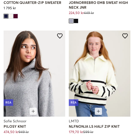
COTTON QUARTER-ZIP SWEATER
JORNORREBRO EMB SWEAT HIGH
NECK JNR
1 795 kr
224,50 kr
449 kr
REA
REA
Sofie Schnoor
LMTD
PILOSY KNIT
NLFNONJA LS HALF ZIP KNIT
474,50 kr
949 kr
179,70 kr
599 kr