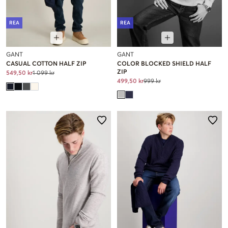
REA
REA
GANT
GANT
CASUAL COTTON HALF ZIP
COLOR BLOCKED SHIELD HALF
ZIP
549,50 kr
1 099 kr
499,50 kr
999 kr