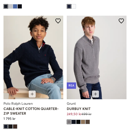
REA
Polo Ralph Lauren
Grunt
CABLE-KNIT COTTON QUARTER-
DURBUY KNIT
ZIP SWEATER
249,50 kr
499 kr
1 795 kr