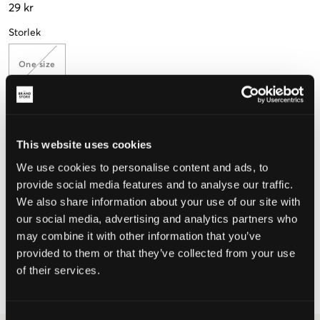
29 kr
Storlek
One size
Upplevd storlek
This website uses cookies
Liten
Perfekt
Stor
We use cookies to personalise content and ads, to
provide social media features and to analyse our traffic.
We also share information about your use of our site with
VÄLJ STORLEK
our social media, advertising and analytics partners who
may combine it with other information that you’ve
provided to them or that they’ve collected from your use
Fri frakt
på beställningar över 699 kr
of their services.
Öppet köp
i 60 dagar
Leverans
2-4 vardagar
Consent