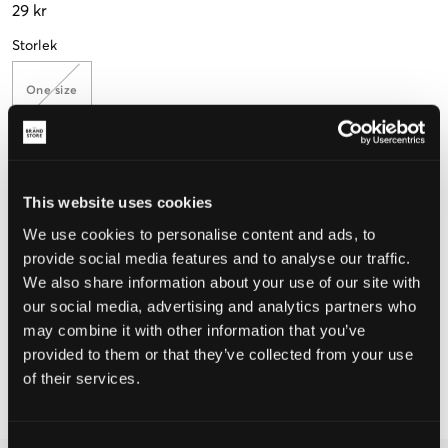
29 kr
Storlek
One size
Upplevd storlek
This website uses cookies
Liten
Perfekt
Stor
We use cookies to personalise content and ads, to
provide social media features and to analyse our traffic.
We also share information about your use of our site with
VÄLJ STORLEK
our social media, advertising and analytics partners who
may combine it with other information that you’ve
provided to them or that they’ve collected from your use
Fri frakt
på beställningar över 699 kr
of their services.
Öppet köp
i 60 dagar
Leverans
2-4 vardagar
Consent