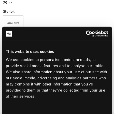
29 kr
Storlek
One size
Upplevd storlek
This website uses cookies
Liten
Perfekt
Stor
We use cookies to personalise content and ads, to
provide social media features and to analyse our traffic.
We also share information about your use of our site with
VÄLJ STORLEK
our social media, advertising and analytics partners who
may combine it with other information that you’ve
provided to them or that they’ve collected from your use
Fri frakt
på beställningar över 699 kr
of their services.
Öppet köp
i 60 dagar
Leverans
2-4 vardagar
Consent