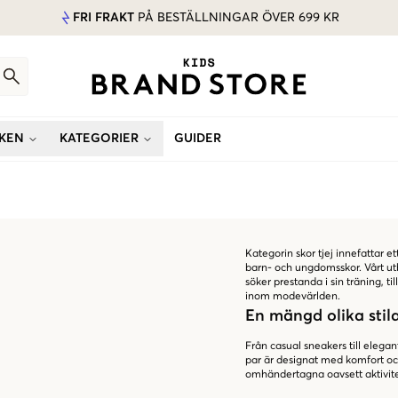
FRI FRAKT
PÅ BESTÄLLNINGAR ÖVER 699 KR
KEN
KATEGORIER
GUIDER
Kategorin skor tjej innefattar e
barn- och ungdomsskor. Vårt ut
söker prestanda i sin träning, 
inom modevärlden.
En mängd olika stilar
Från casual sneakers till elegan
par är designat med komfort och 
omhändertagna oavsett aktivite