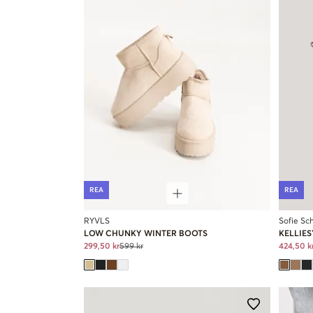
REA
REA
RYVLS
Sofie Sc
LOW CHUNKY WINTER BOOTS
KELLIE
299,50 kr
599 kr
424,50 k