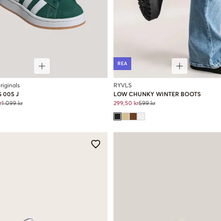
REA
riginals
RYVLS
 00S J
LOW CHUNKY WINTER BOOTS
r
1 099 kr
299,50 kr
599 kr