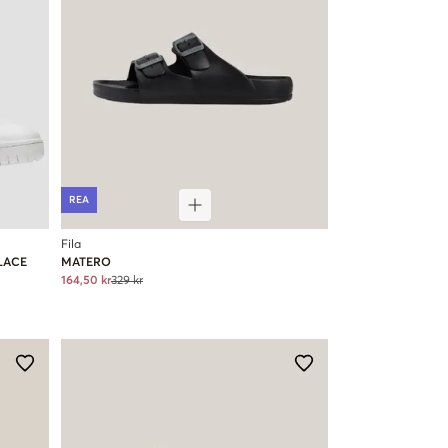
REA
Fila
LACE
MATERO
164,50 kr
329 kr