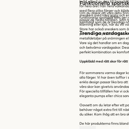
I vårt utbud av skor till tjejer 
Funktionella sportsk
för hela året från flera välkä
med flera olika färger och kläd
Om du älskar att vara aktiv finn
sneakers med raka
jeans
och e
funktionella sportskor som ger r
passar de flesta tillfällen. Som
samtidigt som de är trendiga no
klänning eller kjol, när du vil
Store har också sneakers som är
Trendiga vardagsskor
påminner om plattform-skor med
metalldetaljer på snörningen el
Vare sig det handlar om en dag 
och bekväma vardagsskor. Dessa 
perfekt kombination av komfort 
Uppklädd med rätt skor för rätt t
För sommarens varma dagar kan 
alla färger. Vi har även tofflor i
enkla design passar lika bra at
våra skor kan givetvis användas a
För speciella tillfällen har vi o
eleganta pumps eller chica sanda
Oavsett om du letar efter ett pa
behöver något extra fint till nä
du söker. Kom ihåg att en bra sk
De här produkterna finns bland