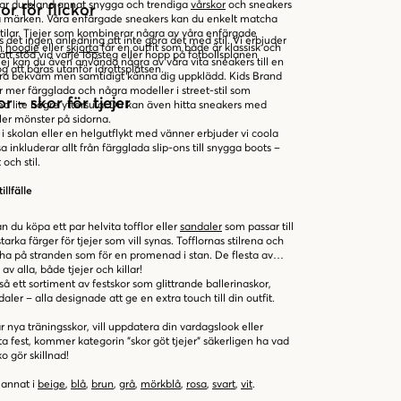
hittar du bland annat snygga och trendiga
vårskor
och sneakers
or för flickor
nda märken. Våra enfärgade sneakers kan du enkelt matcha
stilar. Tjejer som kombinerar några av våra enfärgade
s det ingen anledning att inte göra det med stil. Vi erbjuder
n
hoodie
eller
skjorta
får en outfit som både är klassisk och
ätt stöd vid varje löpsteg eller hopp på fotbollsplanen
 tjej kan du även använda några av våra vita sneakers till en
g att bäras utanför idrottsplatsen.
l vara bekväm men samtidigt känna dig uppklädd. Kids Brand
 mer färgglada och några modeller i street-stil som
 – skor för tjejer
 lite högre yttersula. Du kan även hitta sneakers med
ler mönster på sidorna.
i skolan eller en helgutflykt med vänner erbjuder vi coola
inkluderar allt från färgglada slip-ons till snygga boots –
och stil.
illfälle
du köpa ett par helvita tofflor eller
sandaler
som passar till
 starka färger för tjejer som vill synas. Tofflornas stilrena och
t ha på stranden som för en promenad i stan. De flesta av
v alla, både tjejer och killar!
ckså ett sortiment av festskor som glittrande ballerinaskor,
ler – alla designade att ge en extra touch till din outfit.
r nya träningsskor, vill uppdatera din vardagslook eller
sta fest, kommer kategorin "skor göt tjejer" säkerligen ha vad
o gör skillnad!
 annat i
beige
,
blå
,
brun
,
grå
,
mörkblå
,
rosa
,
svart
,
vit
.