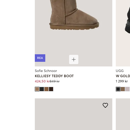
REA
Sofie Schnoor
UGG
KELLIESY TEDDY BOOT
W GOL
424,50 kr
849 kr
1 299 kr