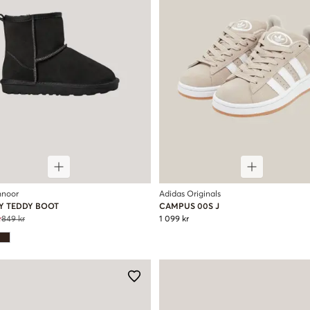
hnoor
Adidas Originals
SY TEDDY BOOT
CAMPUS 00S J
r
849 kr
1 099 kr