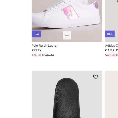
REA
REA
Polo Ralph Lauren
Adidas O
RYLEY
CAMPUS
474,50 kr
949 kr
549,50 k