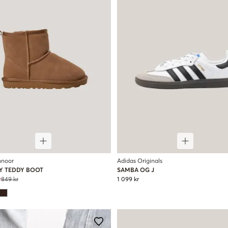
hnoor
Adidas Originals
SY TEDDY BOOT
SAMBA OG J
r
849 kr
1 099 kr