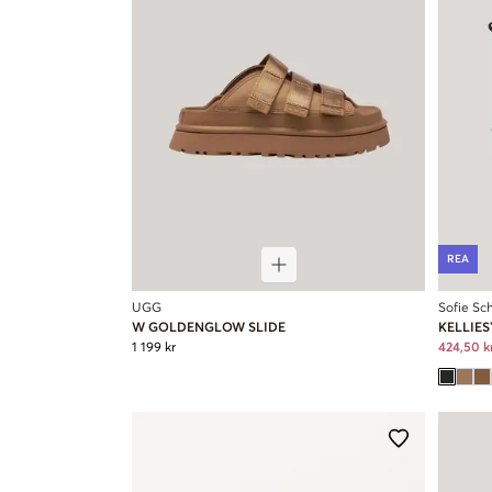
REA
UGG
Sofie Sc
W GOLDENGLOW SLIDE
KELLIE
1 199 kr
424,50 k