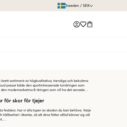
ÖPPET KÖP
Sweden
/
SEK
Market switch
tt brett sortiment av högkvalitativa, trendiga och bekväma
bud passar både den sportintresserade tonåringen som
till den modemedvetna 8-åringen som vill ha det senaste
 för skor för tjejer
ta festskor, har vi alla typer av skodon du kan behöva. Varje
hållbarhet i åtanke, så att dina fötter alltid känner sig väl
t.