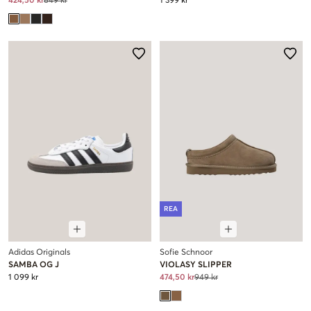
424,50 kr
849 kr
1 399 kr
REA
Adidas Originals
Sofie Schnoor
SAMBA OG J
VIOLASY SLIPPER
1 099 kr
474,50 kr
949 kr