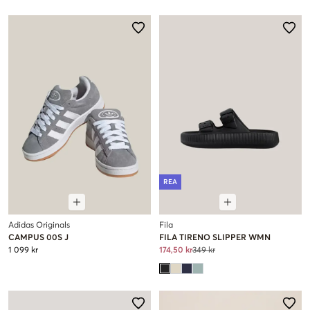
REA
Adidas Originals
Fila
CAMPUS 00S J
FILA TIRENO SLIPPER WMN
1 099 kr
174,50 kr
349 kr