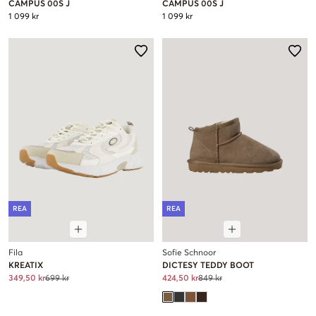
CAMPUS 00S J
CAMPUS 00S J
1 099 kr
1 099 kr
REA
REA
Fila
Sofie Schnoor
KREATIX
DICTESY TEDDY BOOT
349,50 kr
699 kr
424,50 kr
849 kr