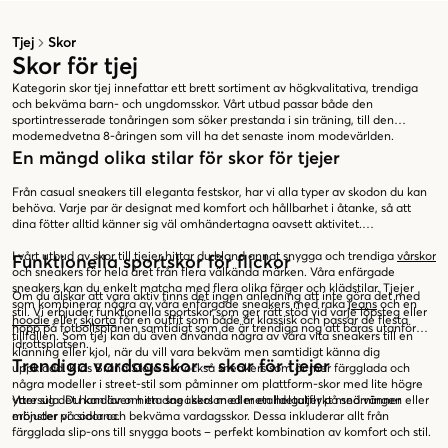
Tjej
Skor
Skor för tjej
Kategorin skor tjej innefattar ett brett sortiment av högkvalitativa, trendiga
och bekväma barn- och ungdomsskor. Vårt utbud passar både den
sportintresserade tonåringen som söker prestanda i sin träning, till den
modemedvetna 8-åringen som vill ha det senaste inom modevärlden.
En mängd olika stilar för skor för tjejer
Från casual sneakers till eleganta festskor, har vi alla typer av skodon du kan
behöva. Varje par är designat med komfort och hållbarhet i åtanke, så att
dina fötter alltid känner sig väl omhändertagna oavsett aktivitet.
I vårt utbud av skor till tjejer hittar du bland annat snygga och trendiga
vårskor
Funktionella sportskor för flickor
och sneakers för hela året från flera välkända märken. Våra enfärgade
sneakers kan du enkelt matcha med flera olika färger och klädstilar. Tjejer
Om du älskar att vara aktiv finns det ingen anledning att inte göra det med
som kombinerar några av våra enfärgade sneakers med raka
jeans
och en
stil. Vi erbjuder funktionella sportskor som ger rätt stöd vid varje löpsteg eller
hoodie
eller
skjorta
får en outfit som både är klassisk och passar de flesta
hopp på fotbollsplanen samtidigt som de är trendiga nog att bäras utanför
tillfällen. Som tjej kan du även använda några av våra vita sneakers till en
idrottsplatsen.
klänning eller kjol, när du vill vara bekväm men samtidigt känna dig
Trendiga vardagsskor – skor för tjejer
uppklädd. Kids Brand Store har också sneakers som är mer färgglada och
några modeller i street-stil som påminner om plattform-skor med lite högre
yttersula. Du kan även hitta sneakers med metalldetaljer på snörningen eller
Vare sig det handlar om en dag i skolan eller en helgutflykt med vänner
mönster på sidorna.
erbjuder vi coola och bekväma vardagsskor. Dessa inkluderar allt från
färgglada slip-ons till snygga boots – perfekt kombination av komfort och stil.