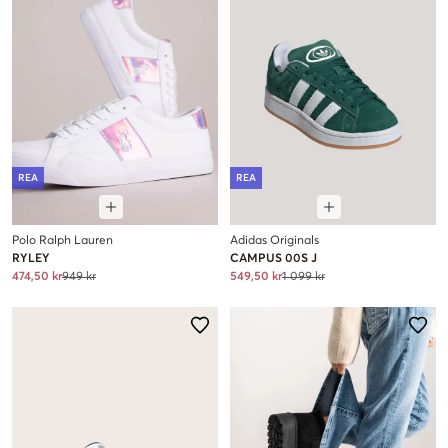
REA
REA
Polo Ralph Lauren
Adidas Originals
RYLEY
CAMPUS 00S J
474,50 kr
949 kr
549,50 kr
1 099 kr