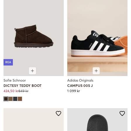
REA
Sofie Schnoor
Adidas Originals
DICTESY TEDDY BOOT
CAMPUS 00S J
424,50 kr
849 kr
1 099 kr