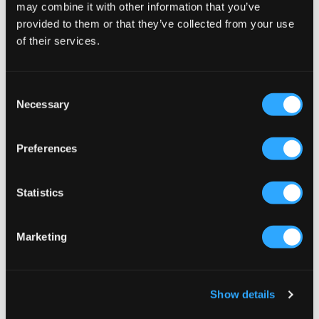
may combine it with other information that you’ve
provided to them or that they’ve collected from your use
of their services.
Consent
Necessary
Selection
REA
REA
Preferences
Sofie Schnoor
Adidas Originals
DICTESY TEDDY BOOT
CAMPUS 00S J
Statistics
424,50 kr
849 kr
549,50 kr
1 099 kr
Marketing
Show details