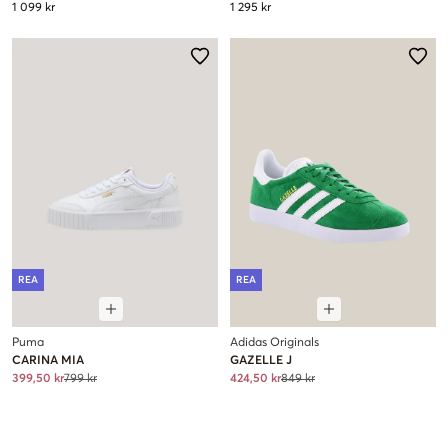
1 099 kr
1 295 kr
REA
REA
Puma
Adidas Originals
CARINA MIA
GAZELLE J
399,50 kr
799 kr
424,50 kr
849 kr