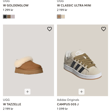
UGG
UGG
W GOLDENGLOW
W CLASSIC ULTRA MINI
1 299 kr
2 199 kr
UGG
Adidas Originals
W TAZZELLE
CAMPUS 00S J
2 199 kr
1 099 kr