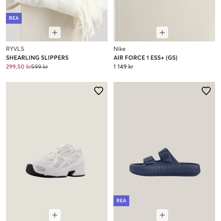
REA
RYVLS
Nike
SHEARLING SLIPPERS
AIR FORCE 1 ESS+ (GS)
299,50 kr
599 kr
1 149 kr
REA