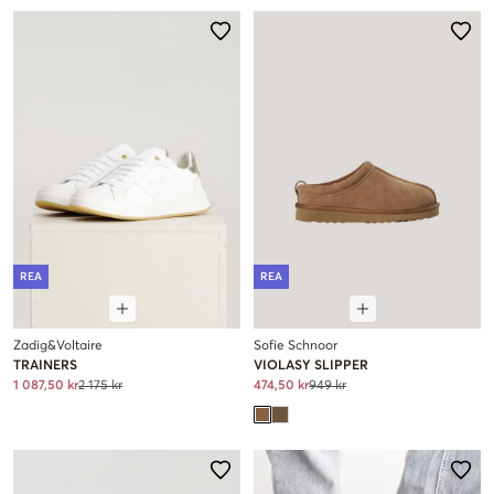
REA
REA
Zadig&Voltaire
Sofie Schnoor
TRAINERS
VIOLASY SLIPPER
1 087,50 kr
2 175 kr
474,50 kr
949 kr