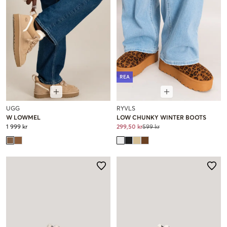
REA
UGG
RYVLS
W LOWMEL
LOW CHUNKY WINTER BOOTS
1 999 kr
299,50 kr
599 kr