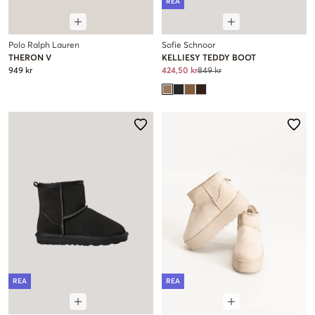
REA
Polo Ralph Lauren
Sofie Schnoor
THERON V
KELLIESY TEDDY BOOT
949 kr
424,50 kr
849 kr
REA
REA