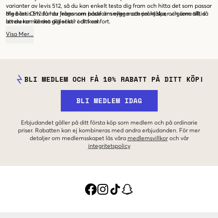
varianter av levis 512, så du kan enkelt testa dig fram och hitta det som passar
dig bäst. Om du har frågor om passform eller material hjälper vi gärna till, så
Med levis 512 får du jeans som både är snygga och praktiska, och som alltid
att du kan känna dig säker i ditt val.
levererar när det gäller stil och komfort.
Visa
Mer
...
BLI MEDLEM OCH FÅ 10% RABATT PÅ DITT KÖP!
BLI MEDLEM IDAG
Erbjudandet gäller på ditt första köp som medlem och på ordinarie
priser. Rabatten kan ej kombineras med andra erbjudanden. För mer
detaljer om medlemsskapet läs våra
medlemsvillkor
och vår
integritetspolicy