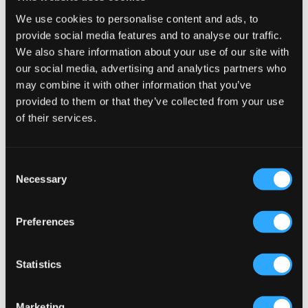
We use cookies to personalise content and ads, to
Levi's
Levi's
LVB BATWING SCREENPRINT
LVB SPORTSWEAR LOGO TEE
provide social media features and to analyse our traffic.
HOODIE
199 kr
We also share information about your use of our site with
429 kr
our social media, advertising and analytics partners who
may combine it with other information that you’ve
provided to them or that they’ve collected from your use
of their services.
Consent
Necessary
Selection
Preferences
Statistics
Levi's
Levi's
Marketing