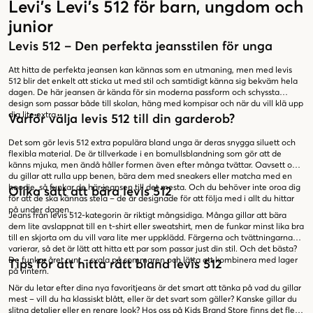
Levi's Levi's 512 för barn, ungdom och
junior
Levis 512 – Den perfekta jeansstilen för unga
Att hitta de perfekta jeansen kan kännas som en utmaning, men med levis
512 blir det enkelt att sticka ut med stil och samtidigt känna sig bekväm hela
dagen. De här jeansen är kända för sin moderna passform och schyssta
design som passar både till skolan, häng med kompisar och när du vill klä upp
dig lite extra.
Varför välja levis 512 till din garderob?
Det som gör levis 512 extra populära bland unga är deras snygga siluett och
flexibla material. De är tillverkade i en bomullsblandning som gör att de
känns mjuka, men ändå håller formen även efter många tvättar. Oavsett om
du gillar att rulla upp benen, bära dem med sneakers eller matcha med en
hoodie, så funkar de här jeansen till det mesta. Och du behöver inte oroa dig
Olika sätt att bära levis 512
för att de ska kännas stela – de är designade för att följa med i allt du hittar
på under dagen.
Jeans från levis 512-kategorin är riktigt mångsidiga. Många gillar att bära
dem lite avslappnat till en t-shirt eller sweatshirt, men de funkar minst lika bra
till en skjorta om du vill vara lite mer uppklädd. Färgerna och tvättningarna
varierar, så det är lätt att hitta ett par som passar just din stil. Och det bästa?
De funkar året runt – svala på sommaren och lätta att kombinera med lager
Tips för att hitta rätt bland levis 512
på vintern.
När du letar efter dina nya favoritjeans är det smart att tänka på vad du gillar
mest – vill du ha klassiskt blått, eller är det svart som gäller? Kanske gillar du
slitna detaljer eller en renare look? Hos oss på Kids Brand Store finns det flera