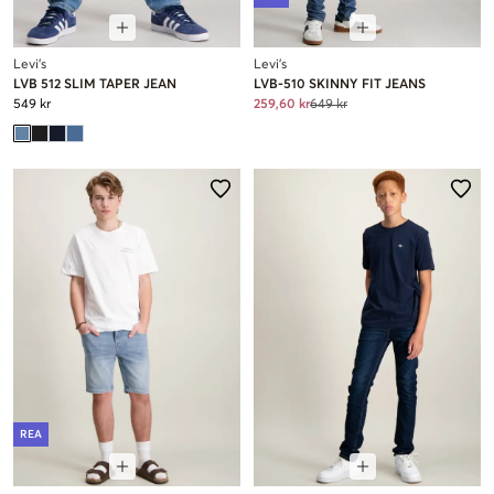
Levi's
Levi's
LVB 512 SLIM TAPER JEAN
LVB-510 SKINNY FIT JEANS
549 kr
259,60 kr
649 kr
REA