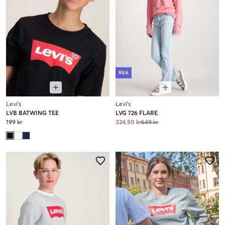
REA
Levi's
Levi's
LVB BATWING TEE
LVG 726 FLARE
199 kr
324,50 kr
649 kr