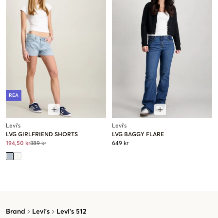
REA
Levi's
Levi's
LVG GIRLFRIEND SHORTS
LVG BAGGY FLARE
194,50 kr
389 kr
649 kr
Brand
Levi's
Levi's 512